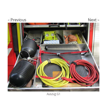
Previous
Next
<
>
Auszug G1