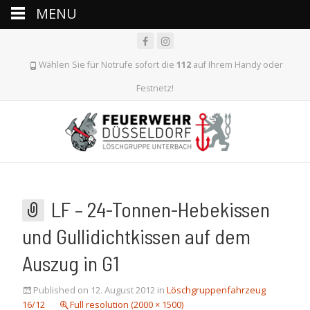
MENU
Wählen Sie für Notrufe sofort die
112
auf Ihrem Handy oder
Festnetz!
LF – 24-Tonnen-Hebekissen
und Gullidichtkissen auf dem
Auszug in G1
Published on
12. August 2012
in
Löschgruppenfahrzeug
16/12
Full resolution (2000 × 1500)