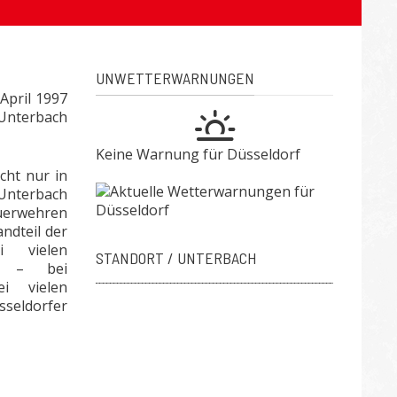
UNWETTERWARNUNGEN
April 1997
Unterbach
Keine Warnung für Düsseldorf
cht nur in
 Unterbach
euerwehren
andteil der
i vielen
STANDORT / UNTERBACH
en – bei
i vielen
seldorfer