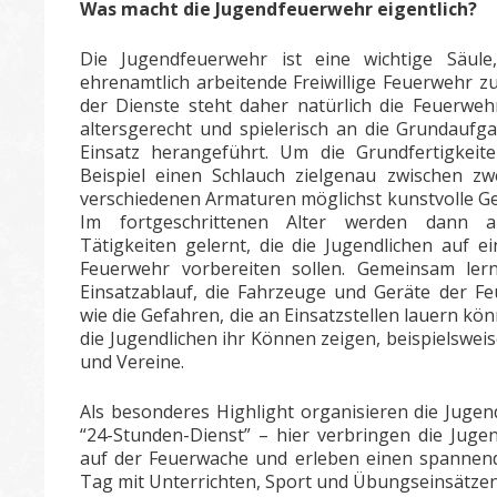
Was macht die Jugendfeuerwehr eigentlich?
Die Jugendfeuerwehr ist eine wichtige Säul
ehrenamtlich arbeitende Freiwillige Feuerwehr z
der Dienste steht daher natürlich die Feuerweh
altersgerecht und spielerisch an die Grundaufg
Einsatz herangeführt. Um die Grundfertigkeit
Beispiel einen Schlauch zielgenau zwischen zw
verschiedenen Armaturen möglichst kunstvolle G
Im fortgeschrittenen Alter werden dann au
Tätigkeiten gelernt, die die Jugendlichen auf e
Feuerwehr vorbereiten sollen. Gemeinsam lern
Einsatzablauf, die Fahrzeuge und Geräte der 
wie die Gefahren, die an Einsatzstellen lauern kö
die Jugendlichen ihr Können zeigen, beispielswe
und Vereine.
Als besonderes Highlight organisieren die Juge
“24-Stunden-Dienst” – hier verbringen die Juge
auf der Feuerwache und erleben einen spannen
Tag mit Unterrichten, Sport und Übungseinsätzen