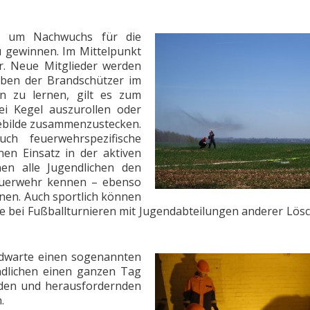
e, um Nachwuchs für die
u gewinnen. Im Mittelpunkt
r. Neue Mitglieder werden
aben der Brandschützer im
en zu lernen, gilt es zum
ei Kegel auszurollen oder
ebilde zusammenzustecken.
ch feuerwehrspezifische
inen Einsatz in der aktiven
en alle Jugendlichen den
Feuerwehr kennen – ebenso
nnen. Auch sportlich können
ise bei Fußballturnieren mit Jugendabteilungen anderer Lö
ndwarte einen sogenannten
ndlichen einen ganzen Tag
den und herausfordernden
.