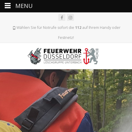
MENU
Wählen Sie für Notrufe sofort die
112
auf Ihrem Handy oder
Festnetz!