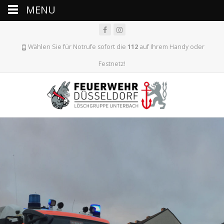
MENU
Wählen Sie für Notrufe sofort die
112
auf Ihrem Handy oder
Festnetz!