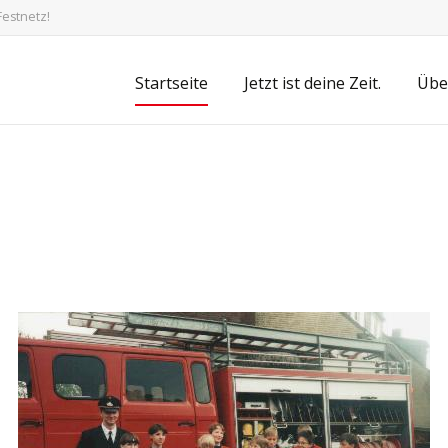
estnetz!
Skip
Startseite
Jetzt ist deine Zeit.
Übe
to
content