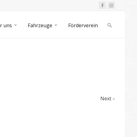
Search
r uns
Fahrzeuge
Förderverein
for:
Next
>